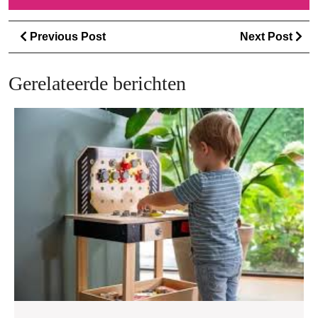
Berichtnavigatie
Previous
Ne
Previous Post
Next Post
Post
Po
Gerelateerde berichten