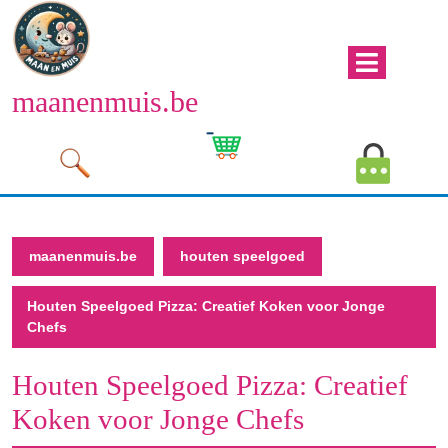
Naar
de
inhoud
Men
gaan
maanenmuis.be
open
Naar
de
Winkelwagen
Mijn
inhoud
afbeelding
account
gaan
afbeeld
maanenmuis.be
houten speelgoed
Houten Speelgoed Pizza: Creatief Koken voor Jonge
Chefs
Houten Speelgoed Pizza: Creatief
Koken voor Jonge Chefs