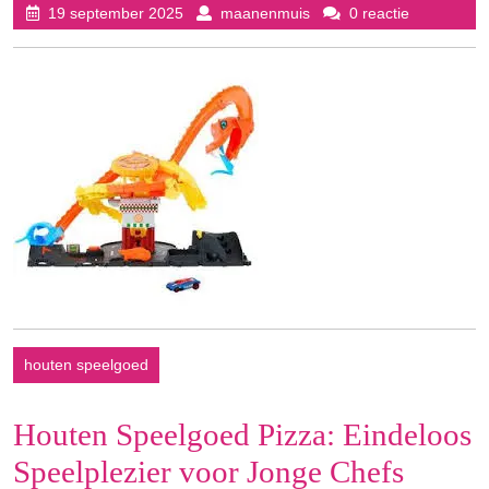
19
maanenmuis
19 september 2025
maanenmuis
0 reactie
september
2025
houten speelgoed
Houten Speelgoed Pizza: Eindeloos
Speelplezier voor Jonge Chefs