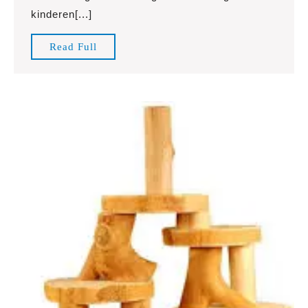
Speelgoed
kinderen[...]
in
Onze
Read
Read Full
Speelgoedwinkel!
Full