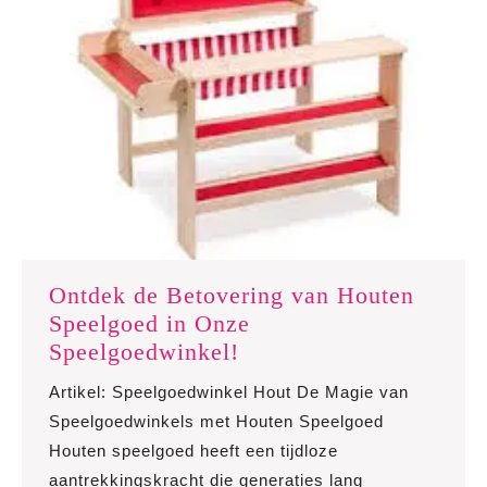
Ontdek de Betovering van Houten
Speelgoed in Onze
Ontdek
Speelgoedwinkel!
de
Artikel: Speelgoedwinkel Hout De Magie van
Betovering
Speelgoedwinkels met Houten Speelgoed
van
Houten speelgoed heeft een tijdloze
Houten
aantrekkingskracht die generaties lang