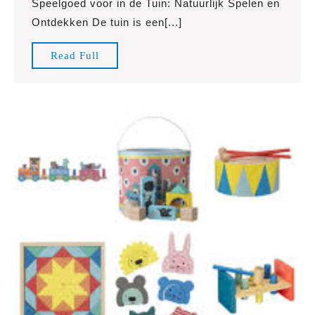
Speelgoed voor in de Tuin: Natuurlijk Spelen en
de
Ontdekken De tuin is een[...]
Tuin:
Natuurli
Read
Read Full
Spelen
Full
en
Ontdekk