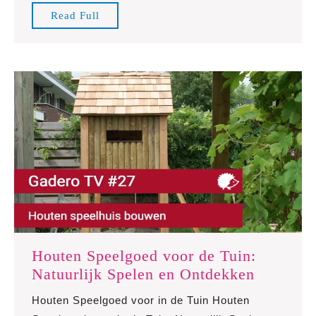
Speelgoed
Read
Read Full
Full
Houten Speelgoed voor de Tuin:
Houten
Natuurlijk Spelen en Ontdekken
Speelgo
Houten Speelgoed voor in de Tuin Houten
voor