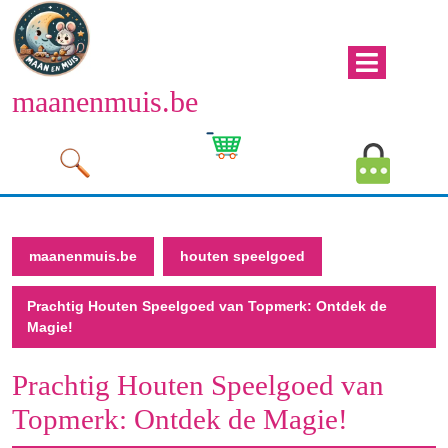
Naar
de
inhoud
Men
gaan
maanenmuis.be
open
Naar
de
Winkelwagen
Mijn
inhoud
afbeelding
account
gaan
afbeeld
maanenmuis.be
houten speelgoed
Prachtig Houten Speelgoed van Topmerk: Ontdek de
Magie!
Prachtig Houten Speelgoed van
Topmerk: Ontdek de Magie!