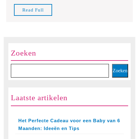
Duurzaam
Read
Read Full
en
Full
Educatief
Vermaak
voor
Kinderen
Zoeken
Zoeken
Laatste artikelen
Het Perfecte Cadeau voor een Baby van 6
Maanden: Ideeën en Tips