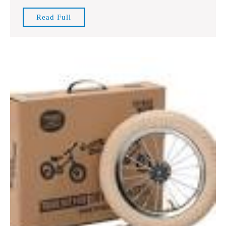
Jouw
Read
Read Full
Peuterjongen!
Full