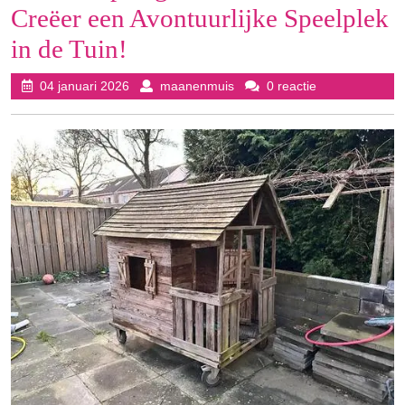
Creëer een Avontuurlijke Speelplek
in de Tuin!
04
maanenmuis
04 januari 2026
maanenmuis
0 reactie
januari
2026