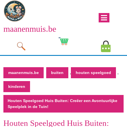
Naar
de
inhoud
Men
gaan
maanenmuis.be
open
Naar
de
Winkelwagen
Mijn
inhoud
afbeelding
account
gaan
afbeeld
,
,
maanenmuis.be
buiten
houten speelgoed
kinderen
Houten Speelgoed Huis Buiten: Creëer een Avontuurlijke
Speelplek in de Tuin!
Houten Speelgoed Huis Buiten: