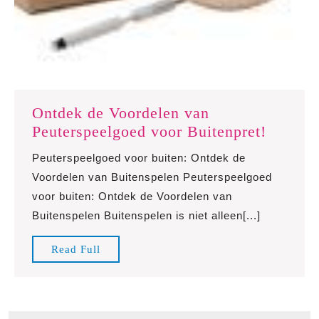
Ontdek de Voordelen van
Ontdek
Peuterspeelgoed voor Buitenpret!
de
Peuterspeelgoed voor buiten: Ontdek de
Voorde
Voordelen van Buitenspelen Peuterspeelgoed
van
voor buiten: Ontdek de Voordelen van
Peuters
Buitenspelen Buitenspelen is niet alleen[...]
voor
Buitenp
Read
Read Full
Full