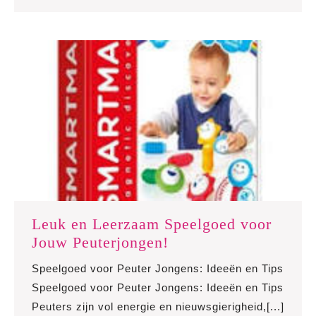
Dutch
Keuken
Speelgo
Leuk en Leerzaam Speelgoed voor
Leuk
Jouw Peuterjongen!
en
Speelgoed voor Peuter Jongens: Ideeën en Tips
Leerzaam
Speelgoed voor Peuter Jongens: Ideeën en Tips
Speelgoed
Peuters zijn vol energie en nieuwsgierigheid,[...]
voor