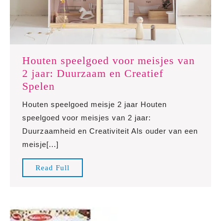
Houten speelgoed voor meisjes van
2 jaar: Duurzaam en Creatief
Houten
Spelen
speelgoed
Houten speelgoed meisje 2 jaar Houten
voor
speelgoed voor meisjes van 2 jaar:
meisjes
Duurzaamheid en Creativiteit Als ouder van een
van
meisje[...]
2
jaar:
Read
Read Full
Duurzaam
Full
en
Creatief
Spelen