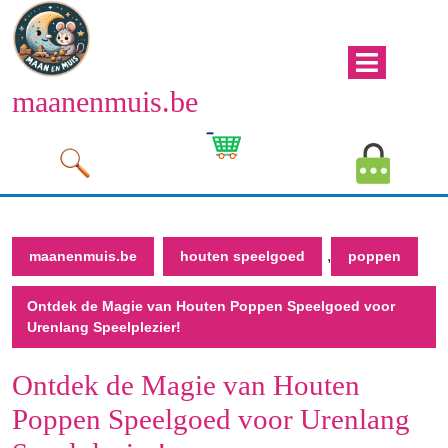
Naar
de
inhoud
Men
gaan
maanenmuis.be
open
Naar
de
Winkelwagen
Mijn
inhoud
afbeelding
account
gaan
afbeeld
,
maanenmuis.be
houten speelgoed
poppen
Ontdek de Magie van Houten Poppen Speelgoed voor
Urenlang Speelplezier!
Ontdek de Magie van Houten
Poppen Speelgoed voor Urenlang