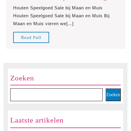
Spee
Houten Speelgoed Sale bij Maan en Muis
Sale:
Houten Speelgoed Sale bij Maan en Muis Bij
Ontd
Maan en Muis vieren we[...]
Nu
Onze
Read
Read Full
Aantr
Full
Aanb
Zoeken
Zoeken
Laatste artikelen