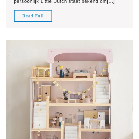
persoonlijk Little Dutch staat bekend om[...]
Houten
Speelgoed
Read
Read Full
Met
Full
Naam