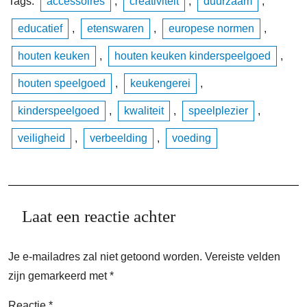
Tags:
accessoires
,
creativiteit
,
duurzaam
,
educatief
,
etenswaren
,
europese normen
,
houten keuken
,
houten keuken kinderspeelgoed
,
houten speelgoed
,
keukengerei
,
kinderspeelgoed
,
kwaliteit
,
speelplezier
,
veiligheid
,
verbeelding
,
voeding
Laat een reactie achter
Je e-mailadres zal niet getoond worden.
Vereiste velden
zijn gemarkeerd met
*
Reactie
*