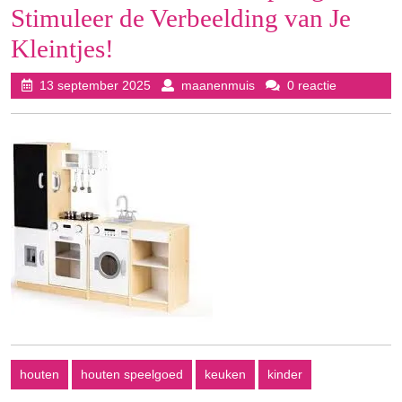
Stimuleer de Verbeelding van Je
Kleintjes!
13
maanenmuis
13 september 2025
maanenmuis
0 reactie
september
2025
houten
houten speelgoed
keuken
kinder