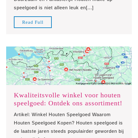
van
speelgoed is niet alleen leuk en[...]
Houten
Make-
Read
Read Full
up
Full
Speelgoed
Kwaliteitsvolle winkel voor houten
Kwali
speelgoed: Ontdek ons assortiment!
wink
Artikel: Winkel Houten Speelgoed Waarom
voor
Houten Speelgoed Kopen? Houten speelgoed is
hout
de laatste jaren steeds populairder geworden bij
spee