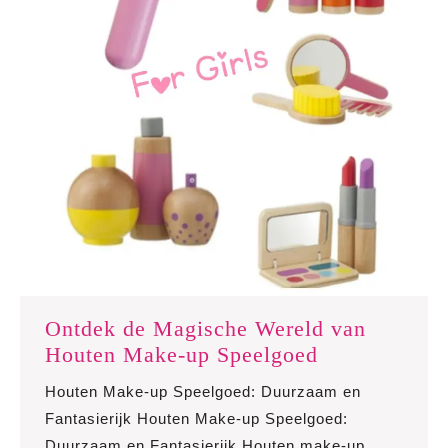
Ontdek de Magische Wereld van
Ontdek
Houten Make-up Speelgoed
de
Houten Make-up Speelgoed: Duurzaam en
Magische
Fantasierijk Houten Make-up Speelgoed:
Wereld
Duurzaam en Fantasierijk Houten make-up