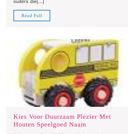
ouders die[...]
Ontd
ons
Read
Read Full
assor
Full
Kies Voor Duurzaam Plezier Met
Kies
Houten Speelgoed Naam
Voor