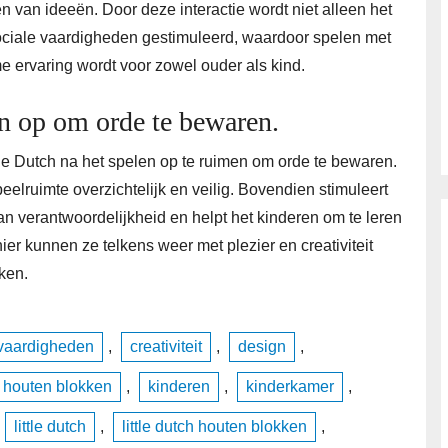
van ideeën. Door deze interactie wordt niet alleen het
sociale vaardigheden gestimuleerd, waardoor spelen met
 ervaring wordt voor zowel ouder als kind.
n op om orde te bewaren.
tle Dutch na het spelen op te ruimen om orde te bewaren.
peelruimte overzichtelijk en veilig. Bovendien stimuleert
n verantwoordelijkheid en helpt het kinderen om te leren
er kunnen ze telkens weer met plezier en creativiteit
ken.
 vaardigheden
,
creativiteit
,
design
,
houten blokken
,
kinderen
,
kinderkamer
,
little dutch
,
little dutch houten blokken
,