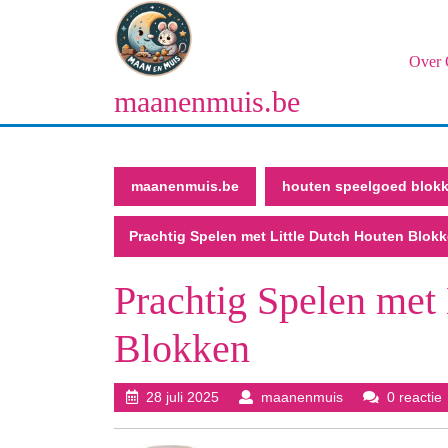
Naar
de
inhoud
Over 
gaan
maanenmuis.be
Naar
de
inhoud
gaan
maanenmuis.be
houten speelgoed blok
Prachtig Spelen met Little Dutch Houten Blok
Prachtig Spelen met
Blokken
28
maanenmuis
28 juli 2025
maanenmuis
0 reactie
juli
2025