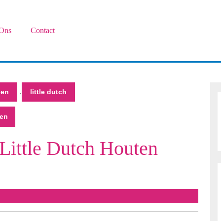
Ons
Contact
,
ken
little dutch
ken
 Little Dutch Houten