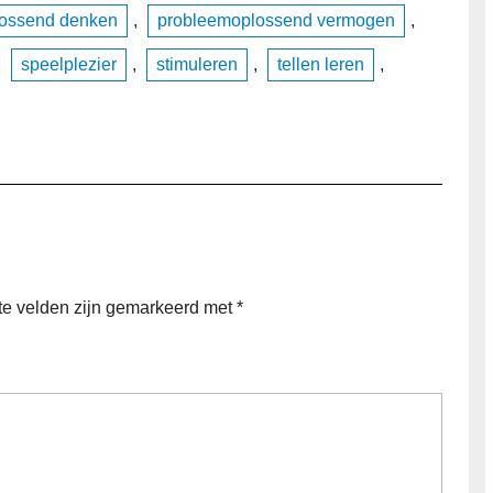
ossend denken
,
probleemoplossend vermogen
,
,
speelplezier
,
stimuleren
,
tellen leren
,
te velden zijn gemarkeerd met
*