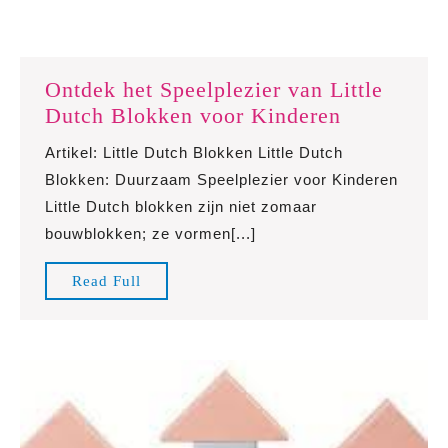
Ontdek het Speelplezier van Little
Ontdek
Dutch Blokken voor Kinderen
het
Artikel: Little Dutch Blokken Little Dutch
Speelplezi
Blokken: Duurzaam Speelplezier voor Kinderen
van
Little Dutch blokken zijn niet zomaar
Little
bouwblokken; ze vormen[...]
Dutch
Blokken
Read
Read Full
voor
Full
Kinderen