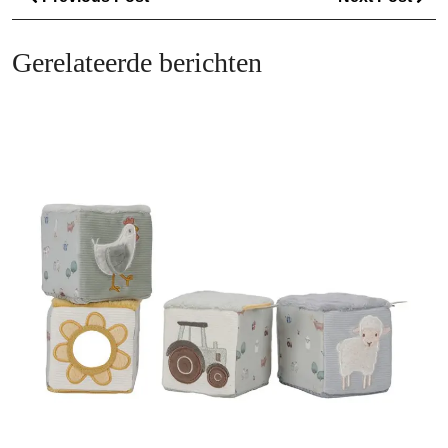
Post
Po
Gerelateerde berichten