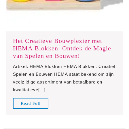
Het Creatieve Bouwplezier met
HEMA Blokken: Ontdek de Magie
Het
van Spelen en Bouwen!
Creatieve
Artikel: HEMA Blokken HEMA Blokken: Creatief
Bouwplezier
Spelen en Bouwen HEMA staat bekend om zijn
met
veelzijdige assortiment van betaalbare en
HEMA
kwalitatieve[...]
Blokken:
Ontdek
Read
Read Full
de
Full
Magie
van