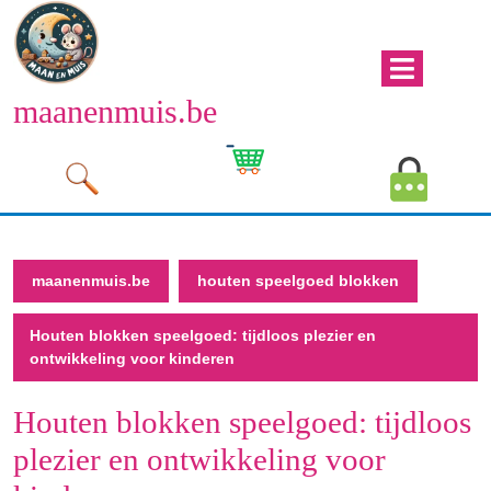
Naar
de
inhoud
Men
gaan
maanenmuis.be
open
Naar
de
Winkelwagen
Mijn
inhoud
afbeelding
account
gaan
afbeeld
maanenmuis.be
houten speelgoed blokken
Houten blokken speelgoed: tijdloos plezier en
ontwikkeling voor kinderen
Houten blokken speelgoed: tijdloos
plezier en ontwikkeling voor