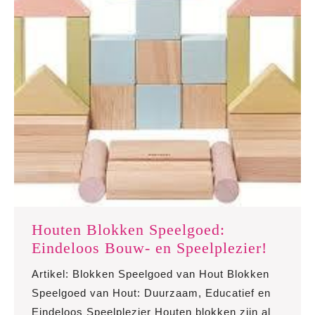
Houten Blokken Speelgoed:
Houte
Eindeloos Bouw- en Speelplezier!
Blokk
Artikel: Blokken Speelgoed van Hout Blokken
Speelg
Speelgoed van Hout: Duurzaam, Educatief en
Eindel
Eindeloos Speelplezier Houten blokken zijn al