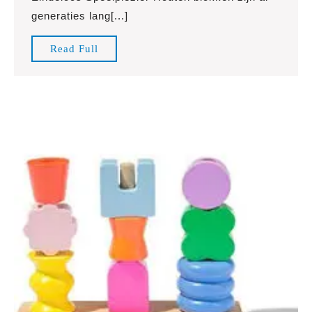
Bouw-
generaties lang[...]
en
Speelp
Read
Read Full
Full