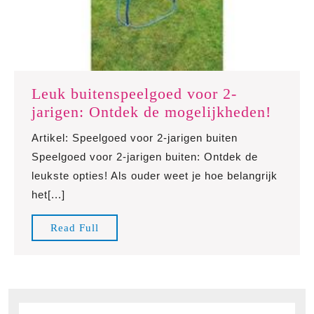
Leuk buitenspeelgoed voor 2-
Leuk
jarigen: Ontdek de mogelijkheden!
buite
Artikel: Speelgoed voor 2-jarigen buiten
voor
Speelgoed voor 2-jarigen buiten: Ontdek de
2-
leukste opties! Als ouder weet je hoe belangrijk
jarige
het[...]
Ontde
de
Read
Read Full
mogel
Full