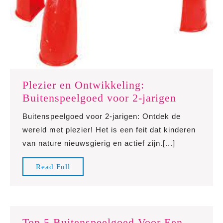
Plezier en Ontwikkeling:
Plezier
Buitenspeelgoed voor 2-jarigen
en
Buitenspeelgoed voor 2-jarigen: Ontdek de
Ontwikke
wereld met plezier! Het is een feit dat kinderen
Buitensp
van nature nieuwsgierig en actief zijn.[...]
voor
2-
Read
Read Full
jarigen
Full
Top 5 Buitenspeelgoed Voor Een