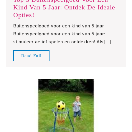
Kind Van 5 Jaar: Ontdek De Ideale
Top
Opties!
5
Buitenspeelgoed voor een kind van 5 jaar
Buitenspeelgoed
Buitenspeelgoed voor een kind van 5 jaar:
Voor
stimuleer actief spelen en ontdekken! Als[...]
Een
Kind
Read
Read Full
Van
Full
5
Jaar:
Ontdek
De
Ideale
Opties!