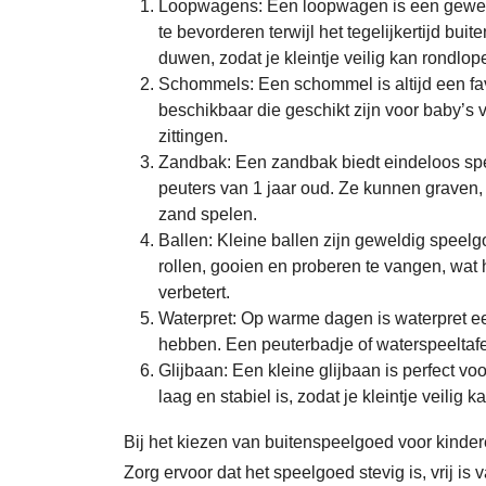
Loopwagens: Een loopwagen is een geweld
te bevorderen terwijl het tegelijkertijd buit
duwen, zodat je kleintje veilig kan rondlop
Schommels: Een schommel is altijd een fav
beschikbaar die geschikt zijn voor baby’s 
zittingen.
Zandbak: Een zandbak biedt eindeloos speel
peuters van 1 jaar oud. Ze kunnen graven,
zand spelen.
Ballen: Kleine ballen zijn geweldig speel
rollen, gooien en proberen te vangen, wa
verbetert.
Waterpret: Op warme dagen is waterpret ee
hebben. Een peuterbadje of waterspeeltafel 
Glijbaan: Een kleine glijbaan is perfect voo
laag en stabiel is, zodat je kleintje veilig k
Bij het kiezen van buitenspeelgoed voor kinderen
Zorg ervoor dat het speelgoed stevig is, vrij i