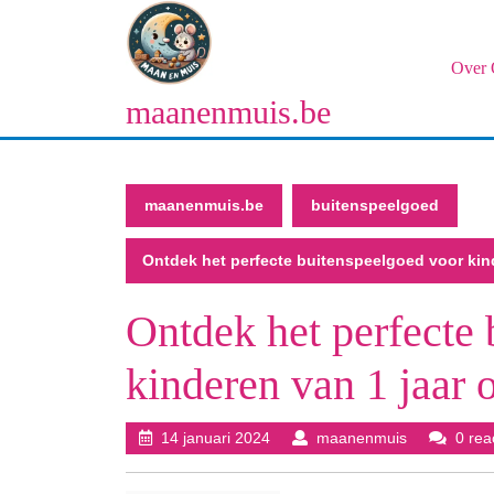
Naar
de
inhoud
Over 
gaan
maanenmuis.be
Naar
de
inhoud
gaan
maanenmuis.be
buitenspeelgoed
Ontdek het perfecte buitenspeelgoed voor kin
Ontdek het perfecte
kinderen van 1 jaar 
14
maanenmui
14 januari 2024
maanenmuis
0 rea
januari
2024