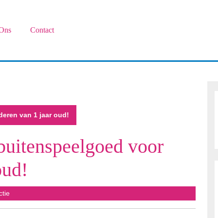
Ons
Contact
deren van 1 jaar oud!
 buitenspeelgoed voor
oud!
s
ctie