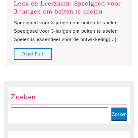
Leuk en Leerzaam: Speelgoed voor
Leuk
3-jarigen om buiten te spelen
en
Speelgoed voor 3-jarigen om buiten te spelen
Leerzaam:
Speelgoed voor 3-jarigen om buiten te spelen
Speelgoed
Spelen is essentieel voor de ontwikkeling[...]
voor
3-
Read
Read Full
jarigen
Full
om
buiten
te
spelen
Zoeken
Zoeken