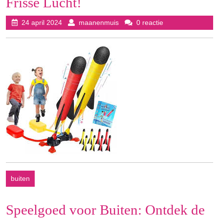
Frisse Lucht!
24
maanenmuis
24 april 2024
maanenmuis
0 reactie
april
2024
buiten
Speelgoed voor Buiten: Ontdek de