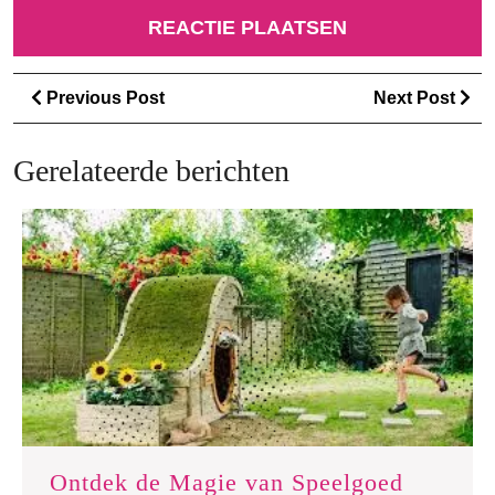
Berichtnavigatie
Previous
Ne
Previous Post
Next Post
Post
Po
Gerelateerde berichten
Ontdek de Magie van Speelgoed