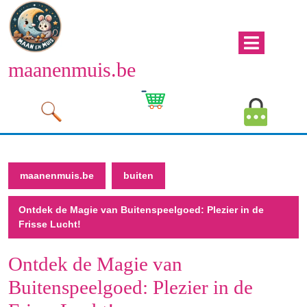
Naar
de
inhoud
Men
gaan
maanenmuis.be
open
Naar
de
Winkelwagen
Mijn
inhoud
afbeelding
account
gaan
afbeeld
maanenmuis.be
buiten
Ontdek de Magie van Buitenspeelgoed: Plezier in de
Frisse Lucht!
Ontdek de Magie van
Buitenspeelgoed: Plezier in de