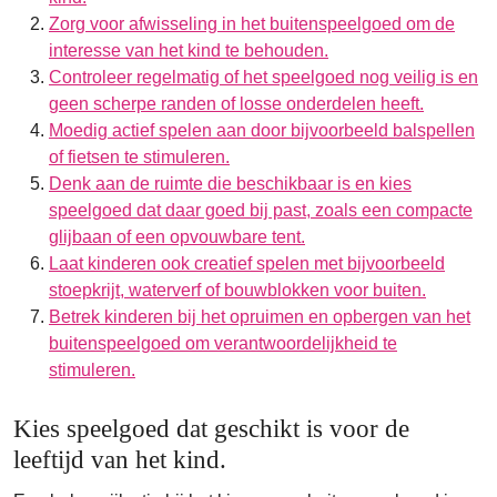
Zorg voor afwisseling in het buitenspeelgoed om de
interesse van het kind te behouden.
Controleer regelmatig of het speelgoed nog veilig is en
geen scherpe randen of losse onderdelen heeft.
Moedig actief spelen aan door bijvoorbeeld balspellen
of fietsen te stimuleren.
Denk aan de ruimte die beschikbaar is en kies
speelgoed dat daar goed bij past, zoals een compacte
glijbaan of een opvouwbare tent.
Laat kinderen ook creatief spelen met bijvoorbeeld
stoepkrijt, waterverf of bouwblokken voor buiten.
Betrek kinderen bij het opruimen en opbergen van het
buitenspeelgoed om verantwoordelijkheid te
stimuleren.
Kies speelgoed dat geschikt is voor de
leeftijd van het kind.