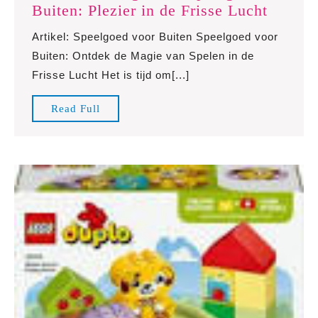
Ontdek
Buiten: Plezier in de Frisse Lucht
de
Artikel: Speelgoed voor Buiten Speelgoed voor
Magie
Buiten: Ontdek de Magie van Spelen in de
van
Frisse Lucht Het is tijd om[...]
Speelg
Buiten:
Read
Read Full
Plezier
Full
in
de
Frisse
Lucht