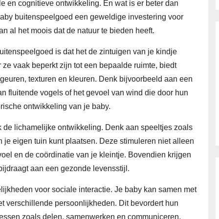
 en cognitieve ontwikkeling. En wat is er beter dan
baby buitenspeelgoed een geweldige investering voor
an al het moois dat de natuur te bieden heeft.
itenspeelgoed is dat het de zintuigen van je kindje
r ze vaak beperkt zijn tot een bepaalde ruimte, biedt
 geuren, texturen en kleuren. Denk bijvoorbeeld aan een
an fluitende vogels of het gevoel van wind die door hun
orische ontwikkeling van je baby.
de lichamelijke ontwikkeling. Denk aan speeltjes zoals
n je eigen tuin kunt plaatsen. Deze stimuleren niet alleen
el en de coördinatie van je kleintje. Bovendien krijgen
bijdraagt aan een gezonde levensstijl.
elijkheden voor sociale interactie. Je baby kan samen met
 verschillende persoonlijkheden. Dit bevordert hun
e lessen zoals delen, samenwerken en communiceren.