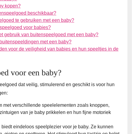
aby kopen?
itenspeelgoed beschikbaar?
elgoed te gebruiken met een baby?
enspeelgoed voor babies?
het gebruik van buitenspeelgoed met een baby?
n buitenspeeldingen met een baby?
elden voor de veiligheid van babies en hun speeltjes in de
oed voor een baby?
elgoed dat veilig, stimulerend en geschikt is voor hun
gen:
rum met verschillende speelelementen zoals knoppen,
intuigen van je baby prikkelen en hun fijne motoriek
l biedt eindeloos speelplezier voor je baby. Ze kunnen
 gieten en spetteren. Het stimuleert hun tastzin en helpt