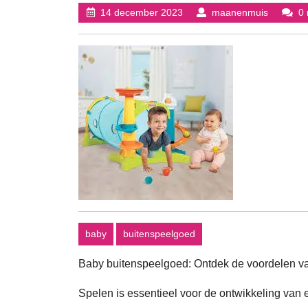
14
maanenm
14 december 2023
maanenmuis
0 
december
2023
baby
buitenspeelgoed
Baby buitenspeelgoed: Ontdek de voordelen van
Spelen is essentieel voor de ontwikkeling van e