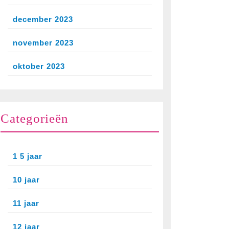
december 2023
november 2023
ed
oktober 2023
Categorieën
ef
1 5 jaar
10 jaar
11 jaar
12 jaar