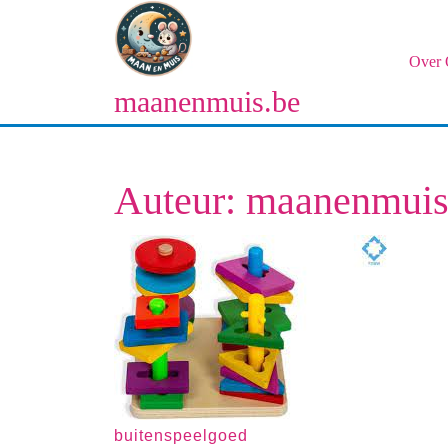
Naar
de
inhoud
Over 
gaan
maanenmuis.be
Naar
de
inhoud
gaan
Auteur:
maanenmui
buitenspeelgoed