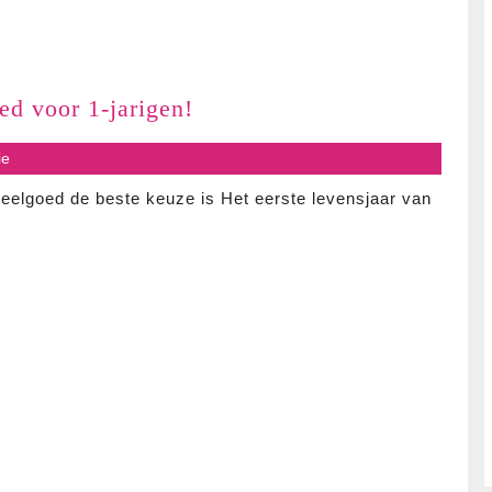
Ontdek
d voor 1-jarigen!
het
s
ie
Beste
Houten
eelgoed de beste keuze is Het eerste levensjaar van
Speelgoed
voor
1-
jarigen!