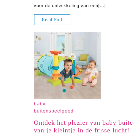
voor de ontwikkeling van een[...]
Read
Read Full
Full
baby
buitenspeelgoed
Ontdek het plezier van baby buit
O
van je kleintje in de frisse lucht!