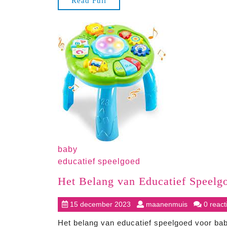
Read
Read Full
Full
baby
educatief speelgoed
Het Belang van Educatief Speelg
15
maanenmui
15 december 2023
maanenmuis
0 react
december
Het belang van educatief speelgoed voor baby
2023