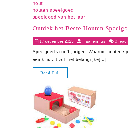
hout
houten speelgoed
speelgoed van het jaar
Ontdek het Beste Houten Speelgoe
17
maanenmui
17 december 2023
maanenmuis
0 react
december
Speelgoed voor 1-jarigen: Waarom houten sp
2023
een kind zit vol met belangrijke[...]
Read
Read Full
Full