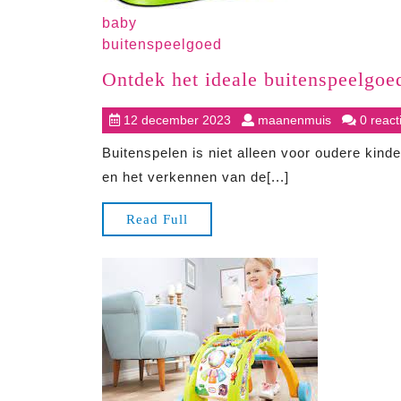
baby
buitenspeelgoed
Ontdek het ideale buitenspeelgoe
12
maanenmui
12 december 2023
maanenmuis
0 react
december
Buitenspelen is niet alleen voor oudere kind
2023
en het verkennen van de[...]
Read
Read Full
Full