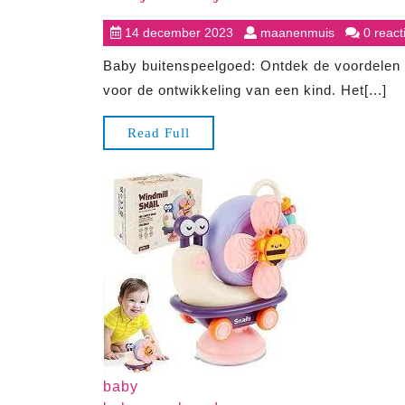
h
14
maanenmui
14 december 2023
maanenmuis
0 react
p
december
v
Baby buitenspeelgoed: Ontdek de voordelen v
2023
b
voor de ontwikkeling van een kind. Het[...]
b
s
Read
Read Full
d
Full
o
v
j
k
i
d
f
l
baby