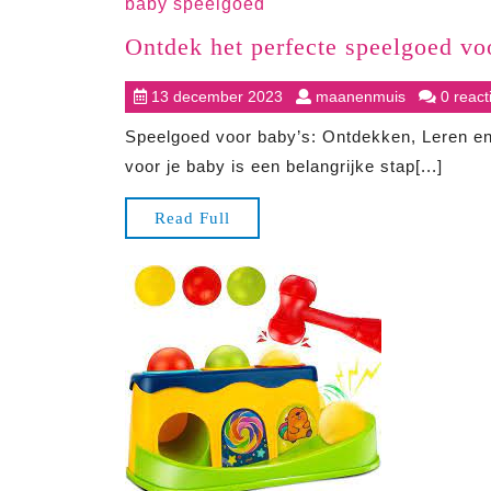
baby speelgoed
Ontdek het perfecte speelgoed voo
13
maanenmui
13 december 2023
maanenmuis
0 react
december
Speelgoed voor baby’s: Ontdekken, Leren en
2023
voor je baby is een belangrijke stap[...]
Read
Read Full
Full