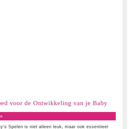
je
1-
jarige
baby
Het
oed voor de Ontwikkeling van je Baby
Belang
s
ie
van
Educati
’s Spelen is niet alleen leuk, maar ook essentieel