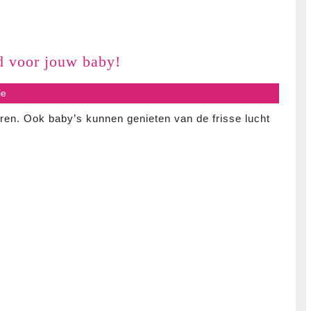
Ontdek
d voor jouw baby!
het
s
ie
ideale
buitenspeelgoed
eren. Ook baby’s kunnen genieten van de frisse lucht
voor
jouw
baby!