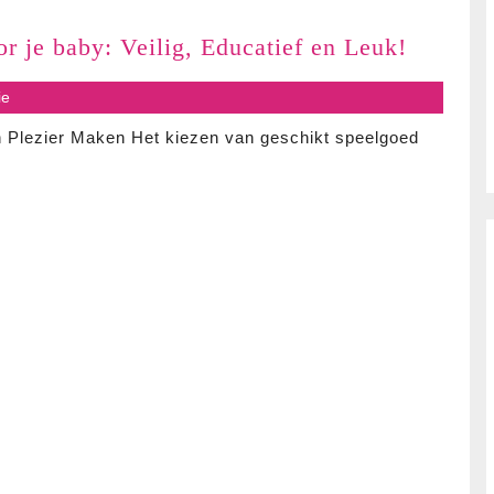
Ontdek
r je baby: Veilig, Educatief en Leuk!
het
s
ie
perfecte
speelgo
 Plezier Maken Het kiezen van geschikt speelgoed
voor
je
baby:
Veilig,
Educati
en
Leuk!