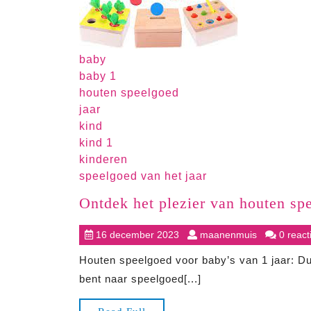
baby
baby 1
houten speelgoed
jaar
kind
kind 1
kinderen
speelgoed van het jaar
Ontdek het plezier van houten spe
16
maanenmui
16 december 2023
maanenmuis
0 react
december
Houten speelgoed voor baby’s van 1 jaar: Du
2023
bent naar speelgoed[...]