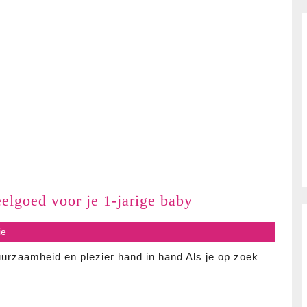
Ontdek
elgoed voor je 1-jarige baby
het
s
ie
plezier
van
urzaamheid en plezier hand in hand Als je op zoek
houten
speelgoed
voor