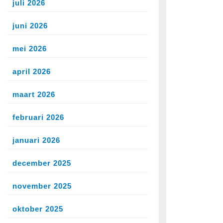
k
juli 2026
juni 2026
r
mei 2026
r
goed:
april 2026
en,
eren
maart 2026
n!
februari 2026
januari 2026
december 2025
november 2025
oktober 2025