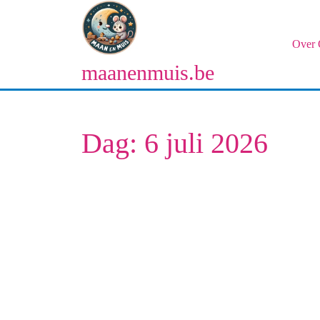
Naar
de
inhoud
Over 
gaan
maanenmuis.be
Naar
de
inhoud
gaan
Dag:
6 juli 2026