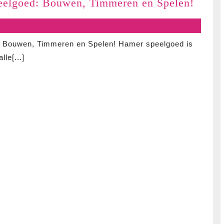
Ontde
peelgoed: Bouwen, Timmeren en Spelen!
het
Plezie
van
: Bouwen, Timmeren en Spelen! Hamer speelgoed is
Hame
le[...]
Speel
Bouw
Timm
en
Spele