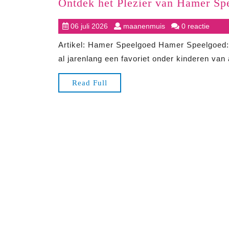
Ontdek het Plezier van Hamer S
06
maanenmuis
06 juli 2026
maanenmuis
0 reactie
juli
Artikel: Hamer Speelgoed Hamer Speelgoed
2026
al jarenlang een favoriet onder kinderen van al
Read
Read Full
Full