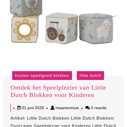
houten speelgoed blokken
little dutch
Ontdek het Speelplezier van Little
Ontdek
Dutch Blokken voor Kinderen
het
01
maanenmuis
01 juni 2026
maanenmuis
0 reactie
Speelplezie
juni
van
Artikel: Little Dutch Blokken Little Dutch Blokken:
2026
Little
Duurzaam Speelplezier voor Kinderen Little Dutch