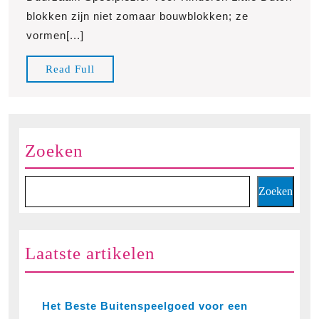
Dutch
blokken zijn niet zomaar bouwblokken; ze
Blokken
vormen[...]
voor
Kinderen
Read
Read Full
Full
Zoeken
Zoeken
Laatste artikelen
Het Beste Buitenspeelgoed voor een