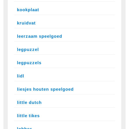
kookplaat
kruidvat
leerzaam speelgoed
legpuzzel
legpuzzels
lidl
liesjes houten speelgoed
little dutch
little tikes
lobbes