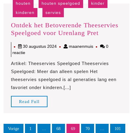
houten
houten speelgoed
kinder
kinderen
servies
Ontdek het Betoverende Theeservies
Ontdek
Speelgoed voor Urenlang Pret
het
30
maanenmuis
30 augustus 2024
maanenmuis
0
Betoverend
augustus
reactie
Theeservies
2024
Speelgoed
Artikel: Theeservies Speelgoed Theeservies
voor
Speelgoed: Meer dan alleen spelen Het
Urenlang
theeservies speelgoed is al generaties lang een
Pret
favoriet onder kinderen.[...]
Read
Read Full
Full
Berichten
Vorige
1
…
68
69
70
…
101