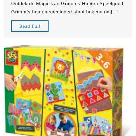
Houten
Ontdek de Magie van Grimm’s Houten Speelgoed
Speelgoed
Grimm’s houten speelgoed staat bekend om[...]
Read
Read Full
Full