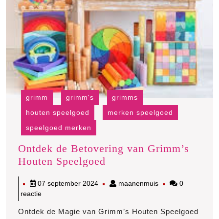
grimm
grimm's
grimms
houten speelgoed
merken speelgoed
speelgoed merken
Ontdek de Betovering van Grimm’s
Ontdek
Houten Speelgoed
de
07
maanenmuis
07 september 2024
maanenmuis
0
Betovering
september
reactie
van
2024
Grimm’s
Ontdek de Magie van Grimm’s Houten Speelgoed