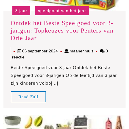
3 jaar
speelgoed van het jaar
Ontdek het Beste Speelgoed voor 3-
jarigen: Topkeuzes voor Peuters van
Ontdek
Drie Jaar
het
06
maanenmuis
06 september 2024
maanenmuis
0
Beste
september
reactie
Speelgoed
2024
voor
Beste Speelgoed voor 3 jaar Ontdek het Beste
3-
Speelgoed voor 3-jarigen Op de leeftijd van 3 jaar
jarigen:
zijn kinderen volop[...]
Topkeuzes
voor
Read
Read Full
Full
Peuters
van
Drie
Jaar