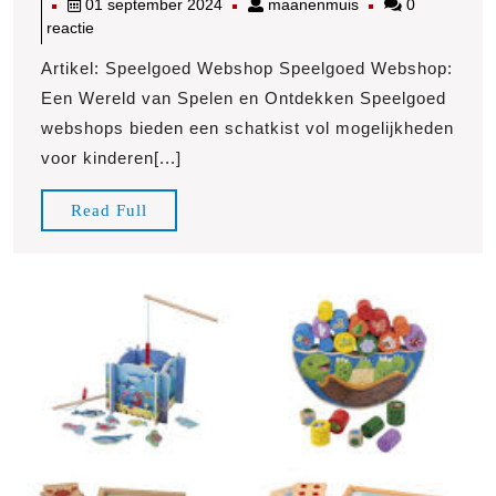
01
maanenmuis
01 september 2024
maanenmuis
0
Betoveren
september
reactie
Assortime
2024
van
Artikel: Speelgoed Webshop Speelgoed Webshop:
Onze
Een Wereld van Spelen en Ontdekken Speelgoed
Speelgoed
webshops bieden een schatkist vol mogelijkheden
Webshop!
voor kinderen[...]
Read
Read Full
Full