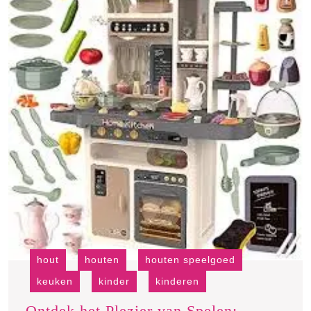
hout
houten
houten speelgoed
keuken
kinder
kinderen
Ontdek het Plezier van Spelen: