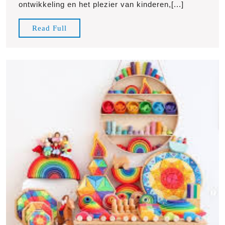
Goedkope
ontwikkeling en het plezier van kinderen,[...]
Speelgoedwinkel
Read
Read Full
Full