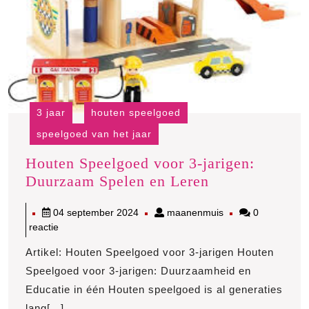
3 jaar
houten speelgoed
speelgoed van het jaar
Houten Speelgoed voor 3-jarigen:
Houten
Duurzaam Spelen en Leren
Speelgoed
04
maanenmuis
04 september 2024
maanenmuis
0
voor
september
reactie
3-
2024
jarigen:
Artikel: Houten Speelgoed voor 3-jarigen Houten
Duurzaam
Speelgoed voor 3-jarigen: Duurzaamheid en
Spelen
Educatie in één Houten speelgoed is al generaties
en
lang[...]