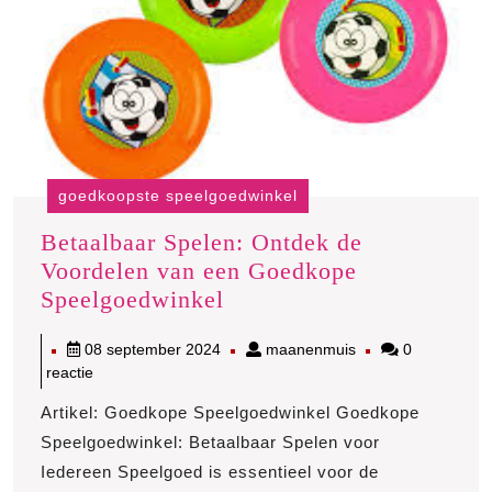
goedkoopste speelgoedwinkel
Betaalbaar Spelen: Ontdek de
Voordelen van een Goedkope
Betaalbaar
Speelgoedwinkel
Spelen:
08
maanenmuis
08 september 2024
maanenmuis
0
Ontdek
september
reactie
de
2024
Voordelen
Artikel: Goedkope Speelgoedwinkel Goedkope
van
Speelgoedwinkel: Betaalbaar Spelen voor
een
Iedereen Speelgoed is essentieel voor de