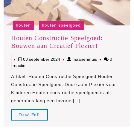
houten
houten speelgoed
Houten Constructie Speelgoed:
Houten
Bouwen aan Creatief Plezier!
Constructie
03
maanenmuis
03 september 2024
maanenmuis
0
Speelgoed:
september
reactie
Bouwen
2024
aan
Artikel: Houten Constructie Speelgoed Houten
Creatief
Constructie Speelgoed: Duurzaam Plezier voor
Plezier!
Kinderen Houten constructie speelgoed is al
generaties lang een favoriet[...]
Read
Read Full
Full