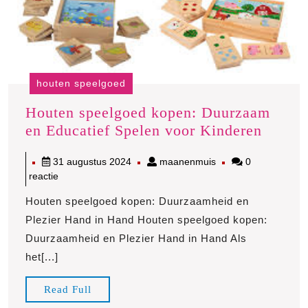
houten speelgoed
Houten speelgoed kopen: Duurzaam
Houte
en Educatief Spelen voor Kinderen
speelg
31
maanenmuis
31 augustus 2024
maanenmuis
0
kopen:
augustus
reactie
Duurz
2024
en
Houten speelgoed kopen: Duurzaamheid en
Educat
Plezier Hand in Hand Houten speelgoed kopen:
Spelen
Duurzaamheid en Plezier Hand in Hand Als
voor
het[...]
Kinder
Read
Read Full
Full