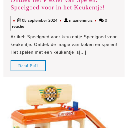
Ontdek
Speelgoed voor in het Keukentje!
het
05
maanenmuis
05 september 2024
maanenmuis
0
Plezier
september
reactie
van
2024
Spelen:
Artikel: Speelgoed voor keukentje Speelgoed voor
Speelgo
keukentje: Ontdek de magie van koken en spelen!
voor
Het spelen met een keukentje is[...]
in
het
Read
Read Full
Full
Keukent