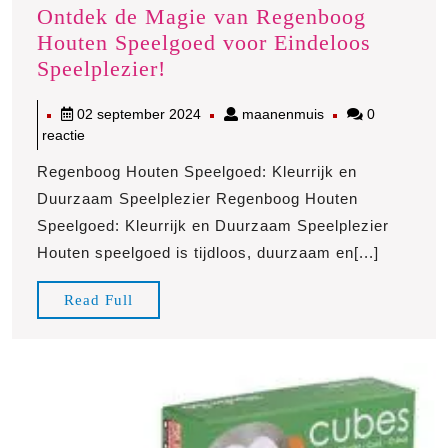
Ontdek de Magie van Regenboog
Houten Speelgoed voor Eindeloos
Ontdek
Speelplezier!
de
02
maanenmuis
02 september 2024
maanenmuis
0
Magie
september
reactie
van
2024
Regenboog
Regenboog Houten Speelgoed: Kleurrijk en
Houten
Duurzaam Speelplezier Regenboog Houten
Speelgoed
Speelgoed: Kleurrijk en Duurzaam Speelplezier
voor
Houten speelgoed is tijdloos, duurzaam en[...]
Eindeloos
Speelplezier!
Read
Read Full
Full